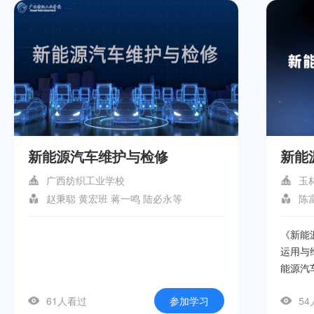
新能源汽车维护与检修
新能
广西纺织工业学校
玉
赵秉聪 黄宏班 蒋一鸣 陆必永等
陈
《新能
运用与
能源汽
入探讨
61人看过
参加学习
5
用、新