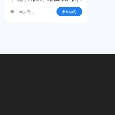
商、跨境电商及法律法规十大模块，帮助学生
198人看过
参加学习
快速建立电商知识框架，掌握店铺运营、直播
带货、网络推广等实用技能。课程立足中职学
生认知规律，采用“理论精讲+案例解析+实操
演示”三位一体的呈现方式，每节微课聚焦一
个核心知识点，时长紧凑、重点突出。本系列
微课是自治区级现代职业教育发展专项资
金“双优”建设项目的标志性成果之一，适用于
中职电子商务专业教学、技能竞赛辅导及社会
培训等场景。