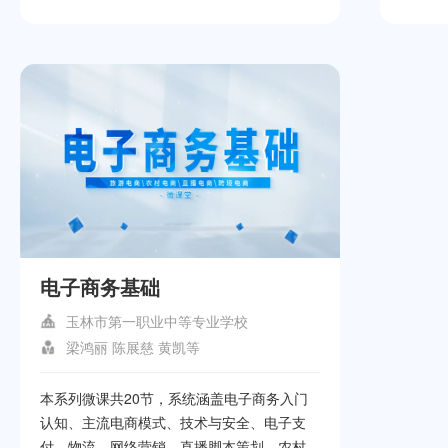
能源汽
源汽车
程主要
模式，
多种教
工具，
断方法
障的快
策略与
障至关
掌握新
略和方
电子商务基础
玉林市第一职业中等专业学校
梁鸿丽 陈展慈 黄凯等
本系列微课共20节，系统涵盖电子商务入门
认知、主流电商模式、技术与安全、电子支
付、物流、网络营销、直播脚本策划、农村电